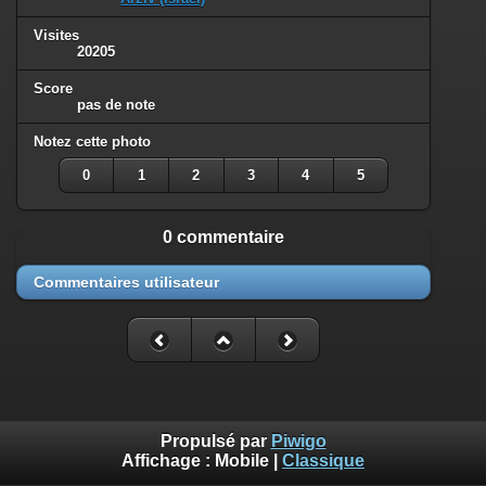
Visites
20205
Score
pas de note
Notez cette photo
0
1
2
3
4
5
0 commentaire
Commentaires utilisateur
Propulsé par
Piwigo
Affichage :
Mobile
|
Classique