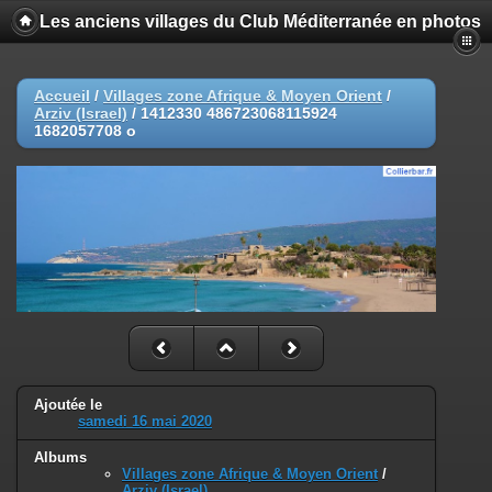
Les anciens villages du Club Méditerranée en photos
Accueil
/
Villages zone Afrique & Moyen Orient
/
Arziv (Israel)
/
1412330 486723068115924
1682057708 o
Ajoutée le
samedi 16 mai 2020
Albums
Villages zone Afrique & Moyen Orient
/
Arziv (Israel)