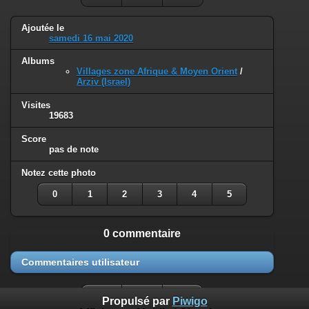
Ajoutée le
samedi 16 mai 2020
Albums
Villages zone Afrique & Moyen Orient
/
Arziv (Israel)
Visites
19683
Score
pas de note
Notez cette photo
0
1
2
3
4
5
0 commentaire
Commentaires utilisateur
Propulsé par
Piwigo