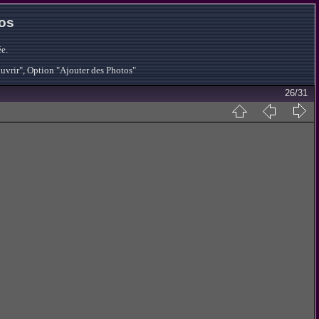
tos
e.
ouvrir", Option "Ajouter des Photos"
26/31