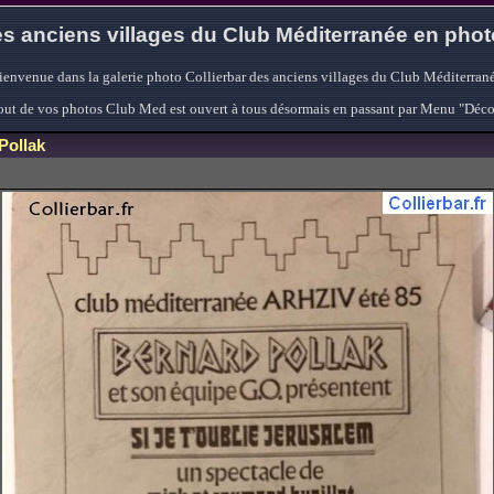
s anciens villages du Club Méditerranée en pho
ienvenue dans la galerie photo Collierbar des anciens villages du Club Méditerrané
'ajout de vos photos Club Med est ouvert à tous désormais en passant par Menu "Déc
Pollak