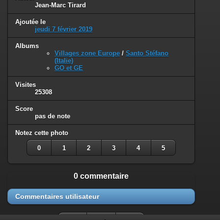
Jean-Marc Tirard
Ajoutée le
jeudi 7 février 2019
Albums
Villages zone Europe
/
Santo Stéfano
(Italie)
GO et GE
Visites
25308
Score
pas de note
Notez cette photo
0
1
2
3
4
5
0 commentaire
Commentaires utilisateur