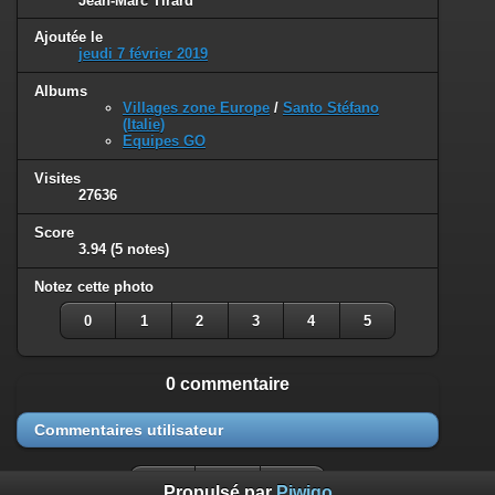
Jean-Marc Tirard
Ajoutée le
jeudi 7 février 2019
Albums
Villages zone Europe
/
Santo Stéfano
(Italie)
Equipes GO
Visites
27636
Score
3.94
(5 notes)
Notez cette photo
0
1
2
3
4
5
0 commentaire
Commentaires utilisateur
Propulsé par
Piwigo