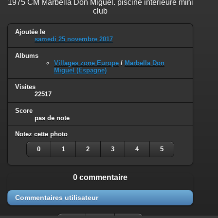
1975 CM Marbella Don Miguel. piscine interieure mini
club
Ajoutée le
samedi 25 novembre 2017
Albums
Villages zone Europe
/
Marbella Don
Miguel (Espagne)
Visites
22517
Score
pas de note
Notez cette photo
0
1
2
3
4
5
0 commentaire
Commentaires utilisateur