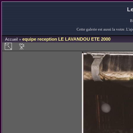
Le
B
Cette galerie est aussi la votre. L
equipe reception LE LAVANDOU ETE 2000
Accueil
»