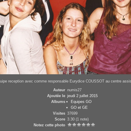
uipe reception avec comme responsable Eurydice COUSSOT au centre assi
Auteur
numis27
Ajoutée le
jeudi 2 juillet 2015
Albums
Equipes GO
GO et GE
Visites
37699
Score
3.30
(1 note)
Notez cette photo