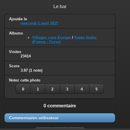
Le bar
Ajoutée le
mercredi 1 avril 2015
Albums
Villages zone Europe
/
Santa Giulia
(France - Corse)
Visites
23414
Score
3.87
(1 note)
Notez cette photo
0
1
2
3
4
5
0 commentaire
Commentaires utilisateur