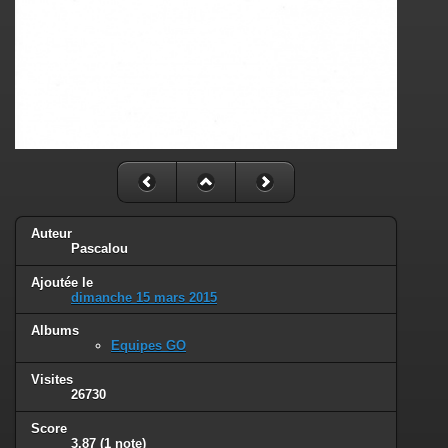
Auteur
Pascalou
Ajoutée le
dimanche 15 mars 2015
Albums
Equipes GO
Visites
26730
Score
3.87
(1 note)