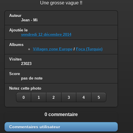
Une grosse vague !!
Auteur
Jean - Mi
Ajoutée le
vendredi 12 décembre 2014
Albums
Villages zone Europe
/
Foça (Turquie)
Visites
23023
Score
pas de note
Notez cette photo
0
1
2
3
4
5
0 commentaire
Commentaires utilisateur