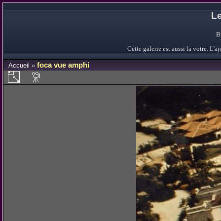
Le
B
Cette galerie est aussi la votre. L
foca vue amphi
Accueil
»