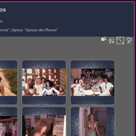
tos
e.
ouvrir", Option "Ajouter des Photos"