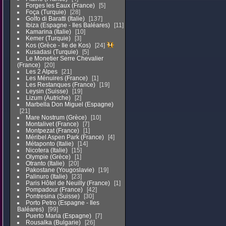
Forges les Eaux (France)
5
Foça (Turquie)
28
Golfo di Baratti (Italie)
137
Ibiza (Espagne - Iles Baléares)
11
Kamarina (Italie)
10
Kemer (Turquie)
3
Kos (Grèce - Ile de Kos)
24
Kusadasi (Turquie)
5
Le Monetier Serre Chevalier
(France)
20
Les 2 Alpes
21
Les Ménuires (France)
1
Les Restanques (France)
19
Leysin (Suisse)
19
Lizum (Autriche)
2
Marbella Don Miguel (Espagne)
21
Mare Nostrum (Grèce)
10
Montalivet (France)
7
Montpezat (France)
1
Méribel Aspen Park (France)
4
Métaponto (Italie)
14
Nicotera (Italie)
15
Olympie (Grèce)
1
Otranto (Italie)
20
Pakostane (Yougoslavie)
19
Palinuro (Italie)
23
Paris Hôtel de Neuilly (France)
1
Pompadour (France)
42
Pontresina (Suisse)
30
Porto Petro (Espagne - Iles
Baléares)
99
Puerto Maria (Espagne)
7
Rousalka (Bulgarie)
26