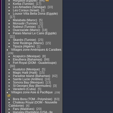
Hurgada (Egypte)
84
Korba (Tunisie)
17
Les Almadies (Sénégal)
10
Les Coraux (Israel)
3
Louxor Villa Bella Dona (Egypte)
17
Malabata (Maroc)
5
Monastir (Tunisie)
1
Nabeul (Tunisie)
17
Ouarzazate (Maroc)
18
Palais Manial Le Caire (Egypte)
11
Skanès (Tunisie)
25
Smir Restinga (Maroc)
15
Tipaza (Algérie)
1
Villages zone Amériques & Caraïbes
236
Acapulco (Mexique)
8
Eleuthera (Bahamas)
99
Fort Royal (DOM - Guadeloupe)
30
Huatulco (Mexique)
5
Magic Haiti (Haiti)
15
Paradise Island (Bahamas)
42
Sainte Lucie (Antilles)
16
Sonora Bay (Mexique)
13
St Georges Bay (Bermudes)
3
Varadero (Cuba)
5
Villages zone Asie & Pacifique
238
Bora Bora (TOM - Polynésie)
63
Chateau Royal (DOM - Nouvelle
Calédonie)
4
Faru (Maldives)
20
Hanaley Plantation (USA - Ile