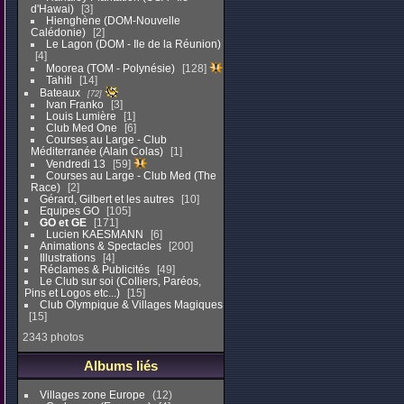
d'Hawai)
3
Hienghène (DOM-Nouvelle
Calédonie)
2
Le Lagon (DOM - Ile de la Réunion)
4
Moorea (TOM - Polynésie)
128
Tahiti
14
Bateaux
72
Ivan Franko
3
Louis Lumière
1
Club Med One
6
Courses au Large - Club
Méditerranée (Alain Colas)
1
Vendredi 13
59
Courses au Large - Club Med (The
Race)
2
Gérard, Gilbert et les autres
10
Equipes GO
105
GO et GE
171
Lucien KAESMANN
6
Animations & Spectacles
200
Illustrations
4
Réclames & Publicités
49
Le Club sur soi (Colliers, Paréos,
Pins et Logos etc...)
15
Club Olympique & Villages Magiques
15
2343 photos
Albums liés
Villages zone Europe
12