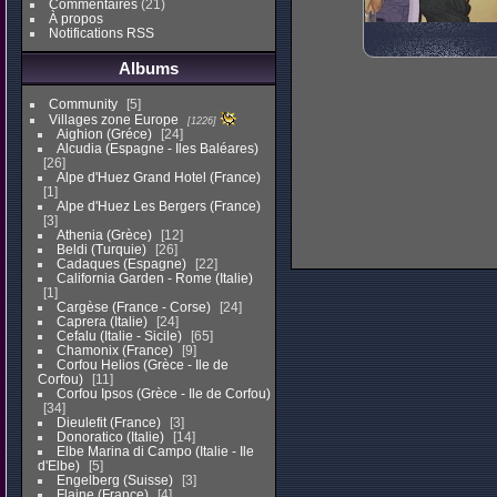
Commentaires
(21)
À propos
Notifications RSS
Albums
Community
5
Villages zone Europe
1226
Aighion (Gréce)
24
Alcudia (Espagne - Iles Baléares)
26
Alpe d'Huez Grand Hotel (France)
1
Alpe d'Huez Les Bergers (France)
3
Athenia (Grèce)
12
Beldi (Turquie)
26
Cadaques (Espagne)
22
California Garden - Rome (Italie)
1
Cargèse (France - Corse)
24
Caprera (Italie)
24
Cefalu (Italie - Sicile)
65
Chamonix (France)
9
Corfou Helios (Grèce - Ile de
Corfou)
11
Corfou Ipsos (Grèce - Ile de Corfou)
34
Dieulefit (France)
3
Donoratico (Italie)
14
Elbe Marina di Campo (Italie - Ile
d'Elbe)
5
Engelberg (Suisse)
3
Flaine (France)
4