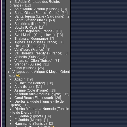
St Aubin Chateau des Rotoirs
(France)
12
Saint Moritz Victoria (Suisse)
13
Santa Giulia (France - Corse)
34
Santa Teresa (Italie - Sardaigne)
2
Santo Stéfano (Italie)
63
Sestrières (Italie)
6
Sotchi (URSS)
1
Super Bagnères (France)
10
Sveti Marko (Yougoslavie)
13
Thalassa (Roumanie)
7
Tignes les Boisses (France)
7
Uchsar (Turquie)
1
Val d'Isère (France)
8
Val Thorens FreeStyle (France)
3
Valbella (Suisse)
2
Villars sur Ollon (Suisse)
31
Wengen (Suisse)
31
Zinal (Suisse)
26
Villages zone Afrique & Moyen Orient
413
Agadir
49
Al Hoceima (Maroc)
16
Arziv (Israel)
31
Assinie (Côte d'Ivoire)
19
Assouan Villa Amoun (Egypte)
15
Coral Beach Eilat (Israel)
26
Djerba la Fidèle (Tunisie - Ile de
Djerba)
12
Djerba Méridiana-Nomade (Tunisie
- Ile de Djerba)
4
El Gouna (Egypte)
14
El Jadida (Maroc)
1
Hammamet (Tunisie)
2