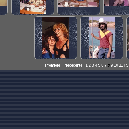
Première
|
Précédente
|
1
2
3
4
5
6
7
8
9
10
11
|
S