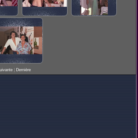
uivante
|
Dernière