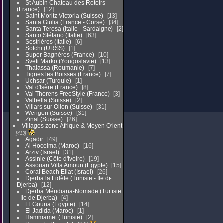
St Aubin Chateau des Rotoirs
(France)
12
Saint Moritz Victoria (Suisse)
13
Santa Giulia (France - Corse)
34
Santa Teresa (Italie - Sardaigne)
2
Santo Stéfano (Italie)
63
Sestrières (Italie)
6
Sotchi (URSS)
1
Super Bagnères (France)
10
Sveti Marko (Yougoslavie)
13
Thalassa (Roumanie)
7
Tignes les Boisses (France)
7
Uchsar (Turquie)
1
Val d'Isère (France)
8
Val Thorens FreeStyle (France)
3
Valbella (Suisse)
2
Villars sur Ollon (Suisse)
31
Wengen (Suisse)
31
Zinal (Suisse)
26
Villages zone Afrique & Moyen Orient
413
Agadir
49
Al Hoceima (Maroc)
16
Arziv (Israel)
31
Assinie (Côte d'Ivoire)
19
Assouan Villa Amoun (Egypte)
15
Coral Beach Eilat (Israel)
26
Djerba la Fidèle (Tunisie - Ile de
Djerba)
12
Djerba Méridiana-Nomade (Tunisie
- Ile de Djerba)
4
El Gouna (Egypte)
14
El Jadida (Maroc)
1
Hammamet (Tunisie)
2