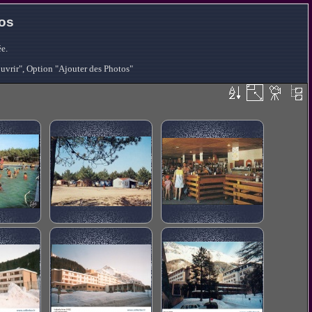
tos
e.
ouvrir", Option "Ajouter des Photos"