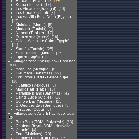
Hurgada (Egypte)
84
Korba (Tunisie)
17
Les Almadies (Sénégal)
10
Les Coraux (Israel)
3
Louxor Villa Bella Dona (Egypte)
17
Malabata (Maroc)
5
Monastir (Tunisie)
1
Nabeul (Tunisie)
17
Ouarzazate (Maroc)
18
Palais Manial Le Caire (Egypte)
11
Skanès (Tunisie)
25
Smir Restinga (Maroc)
15
Tipaza (Algérie)
1
Villages zone Amériques & Caraïbes
236
Acapulco (Mexique)
8
Eleuthera (Bahamas)
99
Fort Royal (DOM - Guadeloupe)
30
Huatulco (Mexique)
5
Magic Haiti (Haiti)
15
Paradise Island (Bahamas)
42
Sainte Lucie (Antilles)
16
Sonora Bay (Mexique)
13
St Georges Bay (Bermudes)
3
Varadero (Cuba)
5
Villages zone Asie & Pacifique
238
Bora Bora (TOM - Polynésie)
63
Chateau Royal (DOM - Nouvelle
Calédonie)
4
Faru (Maldives)
20
Hanaley Plantation (USA - Ile