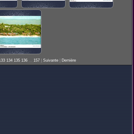
133
134
135
136
...
157
|
Suivante
|
Dernière