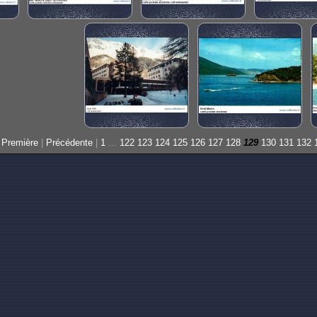
Première
|
Précédente
|
1
...
122
123
124
125
126
127
128
129
130
131
132