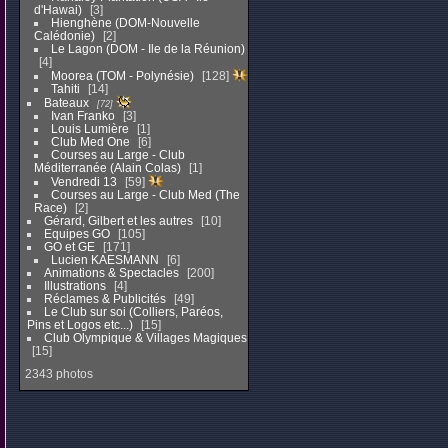
d'Hawai)
3
Hienghène (DOM-Nouvelle
Calédonie)
2
Le Lagon (DOM - Ile de la Réunion)
4
Moorea (TOM - Polynésie)
128
Tahiti
14
Bateaux
72
Ivan Franko
3
Louis Lumière
1
Club Med One
6
Courses au Large - Club
Méditerranée (Alain Colas)
1
Vendredi 13
59
Courses au Large - Club Med (The
Race)
2
Gérard, Gilbert et les autres
10
Equipes GO
105
GO et GE
171
Lucien KAESMANN
6
Animations & Spectacles
200
Illustrations
4
Réclames & Publicités
49
Le Club sur soi (Colliers, Paréos,
Pins et Logos etc...)
15
Club Olympique & Villages Magiques
15
2343 photos