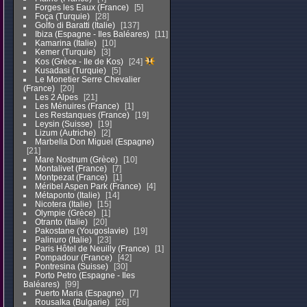
Forges les Eaux (France)
5
Foça (Turquie)
28
Golfo di Baratti (Italie)
137
Ibiza (Espagne - Iles Baléares)
11
Kamarina (Italie)
10
Kemer (Turquie)
3
Kos (Grèce - Ile de Kos)
24
Kusadasi (Turquie)
5
Le Monetier Serre Chevalier
(France)
20
Les 2 Alpes
21
Les Ménuires (France)
1
Les Restanques (France)
19
Leysin (Suisse)
19
Lizum (Autriche)
2
Marbella Don Miguel (Espagne)
21
Mare Nostrum (Grèce)
10
Montalivet (France)
7
Montpezat (France)
1
Méribel Aspen Park (France)
4
Métaponto (Italie)
14
Nicotera (Italie)
15
Olympie (Grèce)
1
Otranto (Italie)
20
Pakostane (Yougoslavie)
19
Palinuro (Italie)
23
Paris Hôtel de Neuilly (France)
1
Pompadour (France)
42
Pontresina (Suisse)
30
Porto Petro (Espagne - Iles
Baléares)
99
Puerto Maria (Espagne)
7
Rousalka (Bulgarie)
26