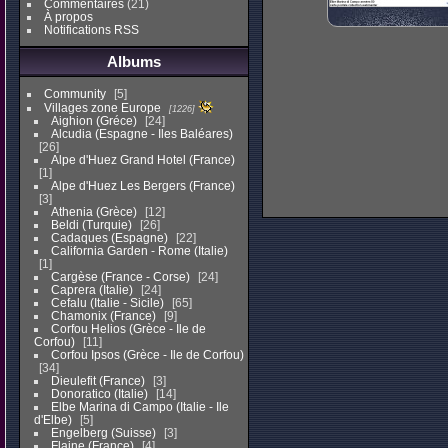
Commentaires
(21)
À propos
Notifications RSS
Albums
Community
5
Villages zone Europe
1226
Aighion (Gréce)
24
Alcudia (Espagne - Iles Baléares)
26
Alpe d'Huez Grand Hotel (France)
1
Alpe d'Huez Les Bergers (France)
3
Athenia (Grèce)
12
Beldi (Turquie)
26
Cadaques (Espagne)
22
California Garden - Rome (Italie)
1
Cargèse (France - Corse)
24
Caprera (Italie)
24
Cefalu (Italie - Sicile)
65
Chamonix (France)
9
Corfou Helios (Grèce - Ile de
Corfou)
11
Corfou Ipsos (Grèce - Ile de Corfou)
34
Dieulefit (France)
3
Donoratico (Italie)
14
Elbe Marina di Campo (Italie - Ile
d'Elbe)
5
Engelberg (Suisse)
3
Flaine (France)
4